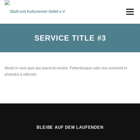
Zum
Inhalt
Menü
springen
JUBILÄUMSWOCHE
SERVICE TITLE #3
KONZERTE
Morbi in sem quis dui placerat ornare. Pellentesque odio nisi euismod in
pharetra a ultricies.
KARTENVERKAUF
PARTNER
PRESSE
KONTAKT
DOWNLOADS
BLEIBE AUF DEM LAUFENDEN