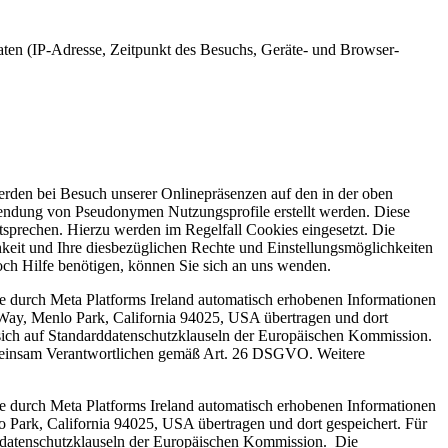
ten (IP-Adresse, Zeitpunkt des Besuchs, Geräte- und Browser-
werden bei Besuch unserer Onlinepräsenzen auf den in der oben
endung von Pseudonymen Nutzungsprofile erstellt werden. Diese
tsprechen. Hierzu werden im Regelfall Cookies eingesetzt. Die
hkeit und Ihre diesbezüglichen Rechte und Einstellungsmöglichkeiten
noch Hilfe benötigen, können Sie sich an uns wenden.
Die durch Meta Platforms Ireland automatisch erhobenen Informationen
 Way, Menlo Park, California 94025, USA übertragen und dort
 sich auf Standarddatenschutzklauseln der Europäischen Kommission.
emeinsam Verantwortlichen gemäß Art. 26 DSGVO. Weitere
Die durch Meta Platforms Ireland automatisch erhobenen Informationen
o Park, California 94025, USA übertragen und dort gespeichert. Für
rddatenschutzklauseln der Europäischen Kommission. Die