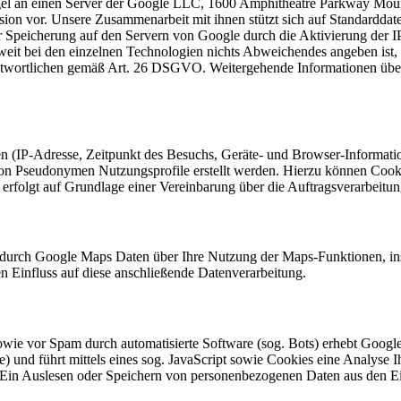
gel an einen Server der Google LLC, 1600 Amphitheatre Parkway Moun
on vor. Unsere Zusammenarbeit mit ihnen stützt sich auf Standarddat
r Speicherung auf den Servern von Google durch die Aktivierung der I
eit bei den einzelnen Technologien nichts Abweichendes angeben ist, er
wortlichen gemäß Art. 26 DSGVO. Weitergehende Informationen über 
(IP-Adresse, Zeitpunkt des Besuchs, Geräte- und Browser-Informatio
n Pseudonymen Nutzungsprofile erstellt werden. Hierzu können Cookies
rfolgt auf Grundlage einer Vereinbarung über die Auftragsverarbeitu
 durch Google Maps Daten über Ihre Nutzung der Maps-Funktionen, in
n Einfluss auf diese anschließende Datenverarbeitung.
wie vor Spam durch automatisierte Software (sog. Bots) erhebt Goog
) und führt mittels eines sog. JavaScript sowie Cookies eine Analyse
Ein Auslesen oder Speichern von personenbezogenen Daten aus den Einga