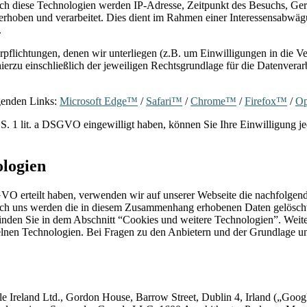
urch diese Technologien werden IP-Adresse, Zeitpunkt des Besuchs, Ge
erhoben und verarbeitet. Dies dient im Rahmen einer Interessensabwäg
.
pflichtungen, denen wir unterliegen (z.B. um Einwilligungen in die 
rzu einschließlich der jeweiligen Rechtsgrundlage für die Datenverarb
lgenden Links:
Microsoft Edge™
/
Safari™
/
Chrome™
/
Firefox™
/
O
. 1 lit. a DSGVO eingewilligt haben, können Sie Ihre Einwilligung jed
ologien
DSGVO erteilt haben, verwenden wir auf unserer Webseite die nachfolge
rch uns werden die in diesem Zusammenhang erhobenen Daten gelöscht. 
inden Sie in dem Abschnitt “Cookies und weitere Technologien”. Weite
elnen Technologien. Bei Fragen zu den Anbietern und der Grundlage uns
e Ireland Ltd., Gordon House, Barrow Street, Dublin 4, Irland („Goo