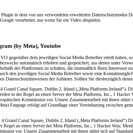
 Plugin in dem von uns verwendeten erweiterten Datenschutzmodus Da
Google verarbeitet, nur wenn Sie ein Video abspielen.
agram (by Meta), Youtube
DSGVO gegenüber dem jeweiligen Social Media Betreiber erteilt haben, 
bezwecke automatisch erhoben und gespeichert, aus denen unter Verw
halb der Plattformen zu schalten, die mutmaßlich Ihren Interessen en
durch den jeweiligen Social Media Betreiber sowie eine Kontaktmöglic
kten Datenschutzhinweisen der Anbieter. Sollten Sie diesbezüglich den
, 4 Grand Canal Square, Dublin 2, Irland („Meta Platforms Ireland“). 
rden in der Regel an einen Server der Meta Platforms, Inc., 1 Hacker
Europäischen Kommission vor. Unsere Zusammenarbeit mit ihnen stützt
Meta) Fanpage erfolgt auf Grundlage einer Vereinbarung zwischen g
., 4 Grand Canal Square, Dublin 2, Irland („Meta Platforms Ireland“) 
r Regel an einen Server der Meta Platforms, Inc., 1 Hacker Way, Menl
ission vor. Unsere Zusammenarbeit mit ihnen stützt sich auf Standa