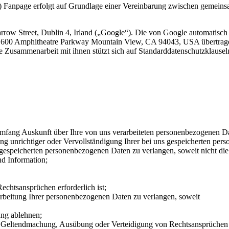
) Fanpage erfolgt auf Grundlage einer Vereinbarung zwischen gemei
rrow Street, Dublin 4, Irland („Google“). Die von Google automatisc
1600 Amphitheatre Parkway Mountain View, CA 94043, USA übertragen 
 Zusammenarbeit mit ihnen stützt sich auf Standarddatenschutzklaus
fang Auskunft über Ihre von uns verarbeiteten personenbezogenen Da
 unrichtiger oder Vervollständigung Ihrer bei uns gespeicherten per
espeicherten personenbezogenen Daten zu verlangen, soweit nicht die
d Information;
chtsansprüchen erforderlich ist;
beitung Ihrer personenbezogenen Daten zu verlangen, soweit
ung ablehnen;
zur Geltendmachung, Ausübung oder Verteidigung von Rechtsansprüchen